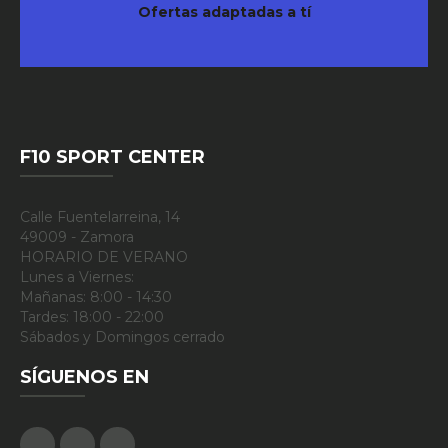
Ofertas adaptadas a tí
F10 SPORT CENTER
Calle Fuentelarreina, 14
49009 - Zamora
HORARIO DE VERANO
Lunes a Viernes:
Mañanas: 8:00 - 14:30
Tardes: 18:00 - 22:00
Sábados y Domingos cerrado
SÍGUENOS EN
Facebook
Google Plus
Instagram