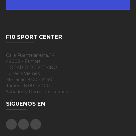
F10 SPORT CENTER
Calle Fuentelarreina, 14
49009 - Zamora
HORARIO DE VERANO
Lunes a Viernes:
Mañanas: 8:00 - 14:30
Tardes: 18:00 - 22:00
Sábados y Domingos cerrado
SÍGUENOS EN
Facebook
Google Plus
Instagram