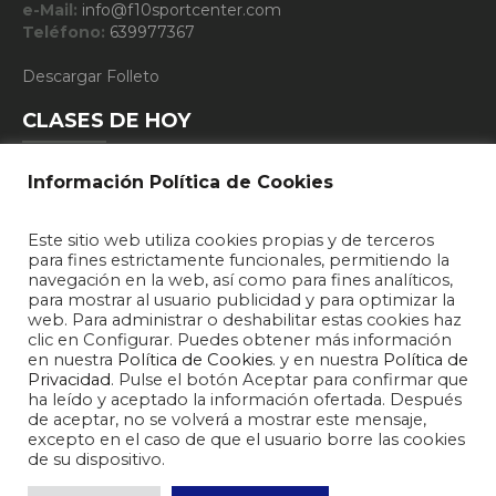
e-Mail:
info@f10sportcenter.com
Teléfono:
639977367
Descargar Folleto
CLASES DE HOY
Información Política de Cookies
10:15 - FUNCIONAL TRAINING
Este sitio web utiliza cookies propias y de terceros
19:15 - DEFENSA PERSONAL
para fines estrictamente funcionales, permitiendo la
navegación en la web, así como para fines analíticos,
20:15 - DEFENSA PERSONAL
para mostrar al usuario publicidad y para optimizar la
web. Para administrar o deshabilitar estas cookies haz
clic en Configurar. Puedes obtener más información
en nuestra
Política de Cookies
. y en nuestra
Política de
Privacidad
. Pulse el botón Aceptar para confirmar que
ha leído y aceptado la información ofertada. Después
de aceptar, no se volverá a mostrar este mensaje,
excepto en el caso de que el usuario borre las cookies
de su dispositivo.
2026 © F10 Sport Center - Gimnasio y Centro Deportivo Zamora