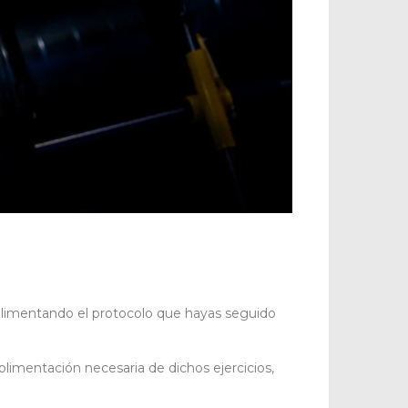
plimentando el protocolo que hayas seguido
imentación necesaria de dichos ejercicios,