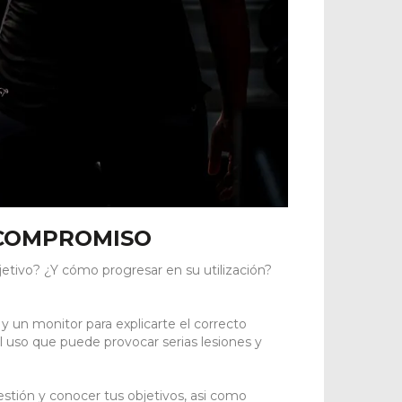
 COMPROMISO
etivo? ¿Y cómo progresar en su utilización?
y un monitor para explicarte el correcto
 uso que puede provocar serias lesiones y
estión y conocer tus objetivos, asi como