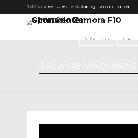
Teléfono:
639977367
|
e-Mail:
info@f10sportcenter.com
NOSOTROS
CLASE
SALA DE MÁQUINAS