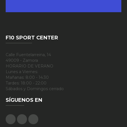
F10 SPORT CENTER
Calle Fuentelarreina, 14
49009 - Zamora
HORARIO DE VERANO
Lunes a Viernes:
Mañanas: 8:00 - 14:30
Tardes: 18:00 - 22:00
Sábados y Domingos cerrado
SÍGUENOS EN
Facebook
Google Plus
Instagram