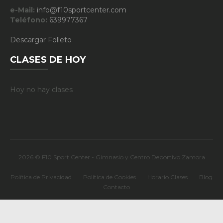
e-Mail:
info@f10sportcenter.com
Teléfono:
639977367
Descargar Folleto
CLASES DE HOY
Hoy no hay clases
2026 © F10 Sport Center - Gimnasio y Centro Deportivo Zamora
Política de Privacidad
Política de Cookies
Horario Clases
Blog
Contacto