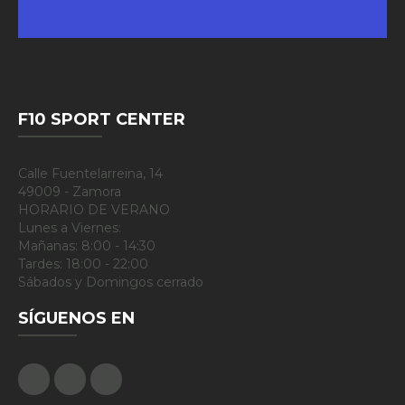
F10 SPORT CENTER
Calle Fuentelarreina, 14
49009 - Zamora
HORARIO DE VERANO
Lunes a Viernes:
Mañanas: 8:00 - 14:30
Tardes: 18:00 - 22:00
Sábados y Domingos cerrado
SÍGUENOS EN
Facebook
Google Plus
Instagram