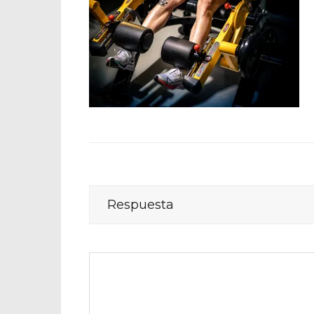
Respuesta