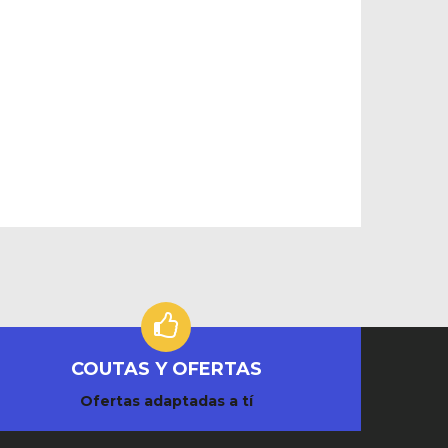
COUTAS Y OFERTAS
Ofertas adaptadas a tí