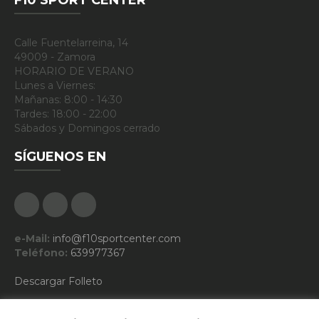
F10 SPORT CENTER
Calle Fuentelarreina, 14
49009 - Zamora
HORARIO DE VERANO
Lunes a Viernes:
Mañanas: 8:00 - 14:30
Tardes: 18:00 - 22:00
Sábados y Domingos cerrado
SÍGUENOS EN
Facebook
Google Plus
Instagram
e-Mail:
info@f10sportcenter.com
Teléfono:
639977367
Descargar Folleto
CLASES DE HOY