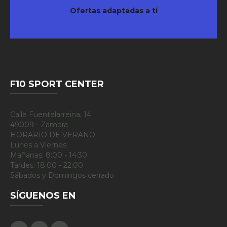
Ofertas adaptadas a tí
F10 SPORT CENTER
Calle Fuentelarreina, 14
49009 - Zamora
HORARIO DE VERANO
Lunes a Viernes:
Mañanas: 8:00 - 14:30
Tardes: 18:00 - 22:00
Sábados y Domingos cerrado
SÍGUENOS EN
Facebook
Google Plus
Instagram