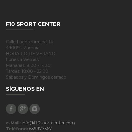
F10 SPORT CENTER
Calle Fuentelarreina, 14
49009 - Zamora
HORARIO DE VERANO
Lunes a Viernes:
Mañanas: 8:00 - 14:30
Tardes: 18:00 - 22:00
Sábados y Domingos cerrado
SÍGUENOS EN
Facebook
Google Plus
Instagram
e-Mail:
info@f10sportcenter.com
Teléfono:
639977367