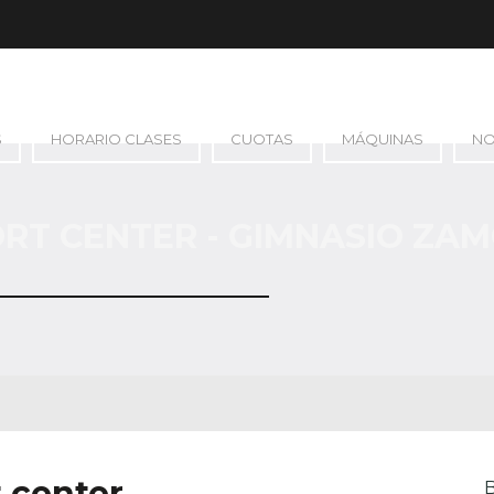
S
HORARIO CLASES
CUOTAS
MÁQUINAS
N
ORT CENTER - GIMNASIO ZAM
 center