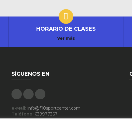
HORARIO DE CLASES
Ver más
SÍGUENOS EN
Facebook
Google Plus
Instagram
H
e-Mail:
info@f10sportcenter.com
Teléfono:
639977367
Descargar Folleto