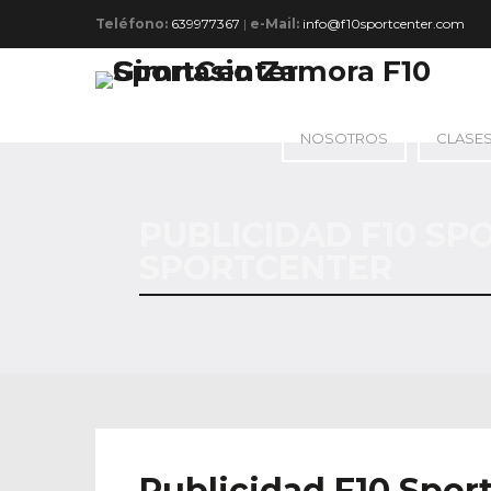
Teléfono:
639977367
|
e-Mail:
info@f10sportcenter.com
NOSOTROS
CLASE
PUBLICIDAD F10 SP
SPORTCENTER
Publicidad F10 Sport