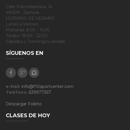
Calle Fuentelarreina, 14
49009 - Zamora
HORARIO DE VERANO
Lunes a Viernes:
Mañanas: 8:00 - 14:30
Tardes: 18:00 - 22:00
Sábados y Domingos cerrado
SÍGUENOS EN
Facebook
Google Plus
Instagram
e-Mail:
info@f10sportcenter.com
Teléfono:
639977367
Descargar Folleto
CLASES DE HOY