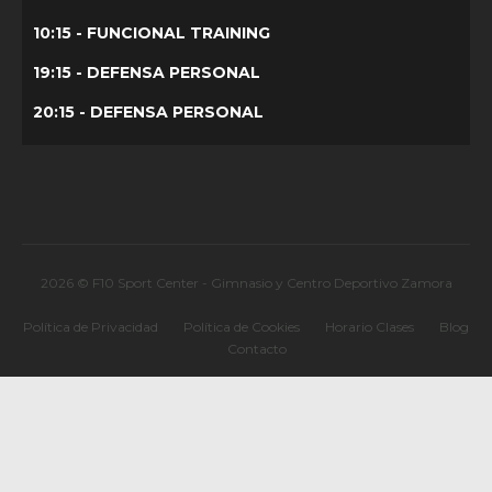
10:15 - FUNCIONAL TRAINING
19:15 - DEFENSA PERSONAL
20:15 - DEFENSA PERSONAL
2026 © F10 Sport Center - Gimnasio y Centro Deportivo Zamora
Política de Privacidad
Política de Cookies
Horario Clases
Blog
Contacto