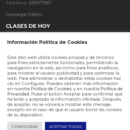
Teléfono:
639977367
Descargar Folleto
CLASES DE HOY
Información Política de Cookies
10:15 - FUNCIONAL TRAINING
Este sitio web utiliza cookies propias y de terceros
19:15 - DEFENSA PERSONAL
para fines estrictamente funcionales, permitiendo la
navegación en la web, así como para fines analíticos,
20:15 - DEFENSA PERSONAL
para mostrar al usuario publicidad y para optimizar la
web. Para administrar o deshabilitar estas cookies haz
clic en Configurar. Puedes obtener más información
en nuestra
Política de Cookies
. y en nuestra
Política de
Privacidad
. Pulse el botón Aceptar para confirmar que
ha leído y aceptado la información ofertada. Después
de aceptar, no se volverá a mostrar este mensaje,
excepto en el caso de que el usuario borre las cookies
de su dispositivo.
2026 © F10 Sport Center - Gimnasio y Centro Deportivo Zamora
CONFIGURAR
ACEPTAR TODAS
Política de Privacidad
Política de Cookies
Horario Clases
Blog