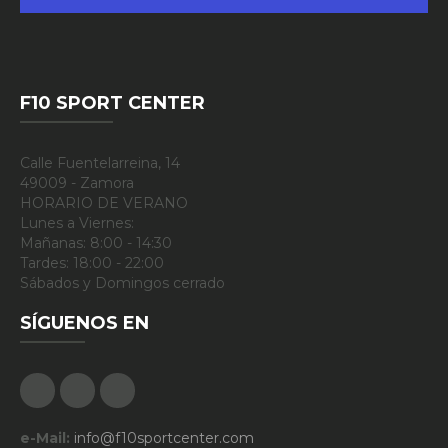
F10 SPORT CENTER
Calle Fuentelarreina, 14
49009 - Zamora
HORARIO DE VERANO
Lunes a Viernes:
Mañanas: 8:00 - 14:30
Tardes: 18:00 - 22:00
Sábados y Domingos cerrado
SÍGUENOS EN
Facebook
Google Plus
Instagram
e-Mail:
info@f10sportcenter.com