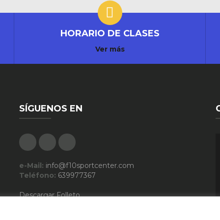
HORARIO DE CLASES
Ver más
SÍGUENOS EN
Facebook
Google Plus
Instagram
e-Mail:
info@f10sportcenter.com
Teléfono:
639977367
Descargar Folleto