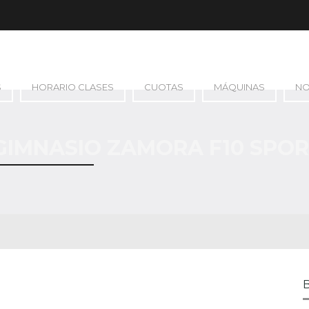
S
HORARIO CLASES
CUOTAS
MÁQUINAS
N
- GIMNASIO ZAMORA F10 SPO