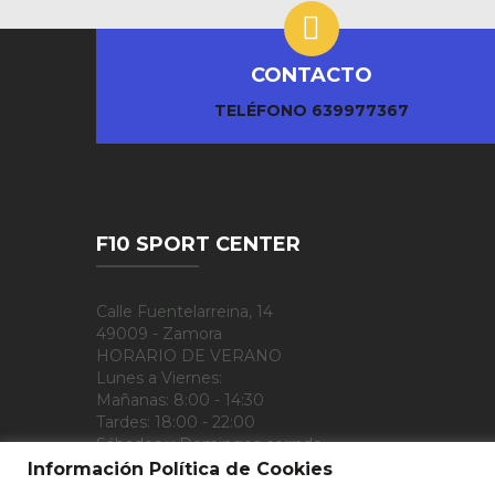
CONTACTO
TELÉFONO
639977367
F10 SPORT CENTER
Calle Fuentelarreina, 14
49009 - Zamora
HORARIO DE VERANO
Lunes a Viernes:
Mañanas: 8:00 - 14:30
Tardes: 18:00 - 22:00
Sábados y Domingos cerrado
Información Política de Cookies