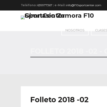
Teléfono:
639977367
|
e-Mail:
info@f10sportcenter.com
NOSOTROS
CLASE
FOLLETO 2018 -02 
Folleto 2018 -02