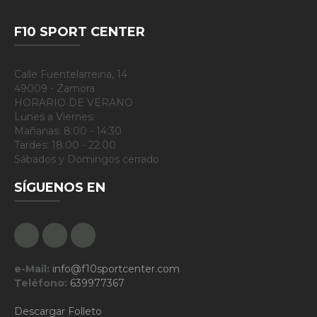
F10 SPORT CENTER
Calle Fuentelarreina, 14
49009 - Zamora
HORARIO DE VERANO
Lunes a Viernes:
Mañanas: 8:00 - 14:30
Tardes: 18:00 - 22:00
Sábados y Domingos cerrado
SÍGUENOS EN
Facebook
Google Plus
Instagram
e-Mail:
info@f10sportcenter.com
Teléfono:
639977367
Descargar Folleto