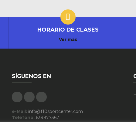
HORARIO DE CLASES
Ver más
SÍGUENOS EN
Facebook
Google Plus
Instagram
H
e-Mail:
info@f10sportcenter.com
Teléfono:
639977367
Descargar Folleto