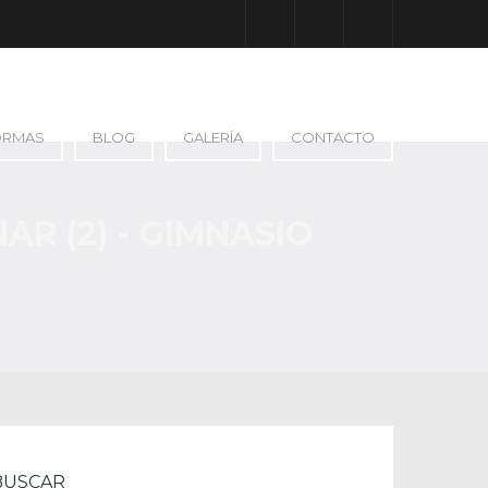
Facebook
Google Plus
Instagram
ORMAS
BLOG
GALERÍA
CONTACTO
R (2) - GIMNASIO
BUSCAR