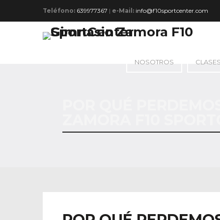
Teléfono:
639977367
|
e-Mail:
info@f10sportcenter.com
NOSOTROS
CLASE
POR QUÉ PERDEMOS 
ZAMORA F10 SPORT
POR QUÉ PERDEMOS