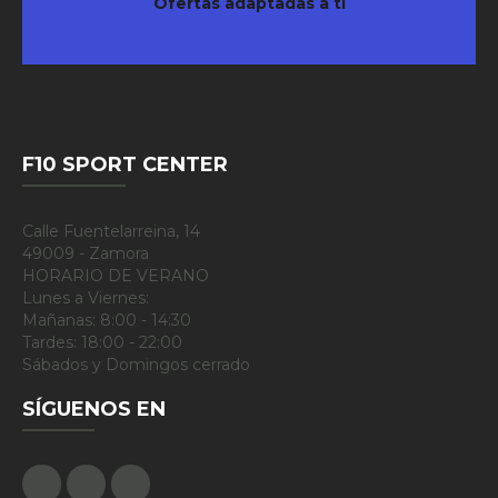
Ofertas adaptadas a tí
F10 SPORT CENTER
Calle Fuentelarreina, 14
49009 - Zamora
HORARIO DE VERANO
Lunes a Viernes:
Mañanas: 8:00 - 14:30
Tardes: 18:00 - 22:00
Sábados y Domingos cerrado
SÍGUENOS EN
Facebook
Google Plus
Instagram