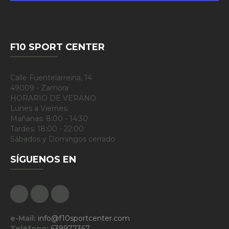
F10 SPORT CENTER
Calle Fuentelarreina, 14
49009 - Zamora
HORARIO DE VERANO
Lunes a Viernes:
Mañanas: 8:00 - 14:30
Tardes: 18:00 - 22:00
Sábados y Domingos cerrado
SÍGUENOS EN
Facebook
Google Plus
Instagram
e-Mail:
info@f10sportcenter.com
Teléfono:
639977367