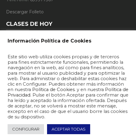
Descargar Folleto
CLASES DE HOY
Información Política de Cookies
10:15 - FUNCIONAL TRAINING
Este sitio web utiliza cookies propias y de terceros
19:15 - DEFENSA PERSONAL
para fines estrictamente funcionales, permitiendo la
navegación en la web, así como para fines analíticos,
20:15 - DEFENSA PERSONAL
para mostrar al usuario publicidad y para optimizar la
web. Para administrar o deshabilitar estas cookies haz
clic en Configurar. Puedes obtener más información
en nuestra
Política de Cookies
. y en nuestra
Política de
Privacidad
. Pulse el botón Aceptar para confirmar que
ha leído y aceptado la información ofertada. Después
de aceptar, no se volverá a mostrar este mensaje,
excepto en el caso de que el usuario borre las cookies
de su dispositivo.
2026 © F10 Sport Center - Gimnasio y Centro Deportivo Zamora
CONFIGURAR
ACEPTAR TODAS
Política de Privacidad
Política de Cookies
Horario Clases
Blog
Contacto