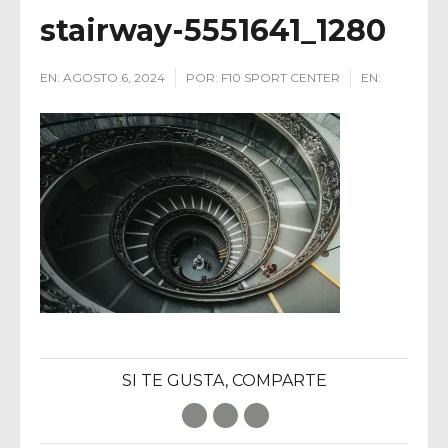
stairway-5551641_1280
EN:
AGOSTO 6, 2024
POR:
F10 SPORT CENTER
EN:
SI TE GUSTA, COMPARTE
Facebook
Twitter
E-Mail