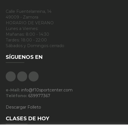
Calle Fuentelarreina, 14
49009 - Zamora
HORARIO DE VERANO
Lunes a Viernes:
Mañanas: 8:00 - 14:30
Tardes: 18:00 - 22:00
Sábados y Domingos cerrado
SÍGUENOS EN
Facebook
Google Plus
Instagram
e-Mail:
info@f10sportcenter.com
Teléfono:
639977367
Descargar Folleto
CLASES DE HOY