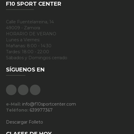
F10 SPORT CENTER
Calle Fuentelarreina, 14
49009 - Zamora
HORARIO DE VERANO
Lunes a Viernes:
Mañanas: 8:00 - 14:30
Tardes: 18:00 - 22:00
Sábados y Domingos cerrado
SÍGUENOS EN
Facebook
Google Plus
Instagram
e-Mail:
info@f10sportcenter.com
Teléfono:
639977367
Descargar Folleto