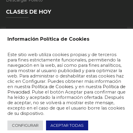
Descargar Folleto
CLASES DE HOY
10:30 - PILATES
Información Política de Cookies
19:15 - DEFENSA PERSONAL
Este sitio web utiliza cookies propias y de terceros
20:15 - DEFENSA PERSONAL
para fines estrictamente funcionales, permitiendo la
navegación en la web, así como para fines analíticos,
20:30 - T.A.F.
para mostrar al usuario publicidad y para optimizar la
web. Para administrar o deshabilitar estas cookies haz
clic en Configurar. Puedes obtener más información
en nuestra
Política de Cookies
. y en nuestra
Política de
Privacidad
. Pulse el botón Aceptar para confirmar que
ha leído y aceptado la información ofertada. Después
de aceptar, no se volverá a mostrar este mensaje,
excepto en el caso de que el usuario borre las cookies
de su dispositivo.
2026 © F10 Sport Center - Gimnasio y Centro Deportivo Zamora
CONFIGURAR
ACEPTAR TODAS
Política de Privacidad
Política de Cookies
Horario Clases
Blog
Contacto