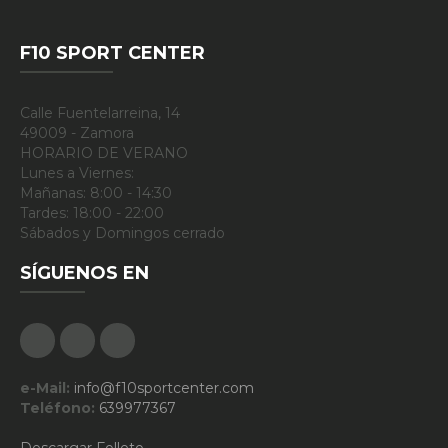
F10 SPORT CENTER
Calle Fuentelarreina, 14
49009 - Zamora
HORARIO DE VERANO
Lunes a Viernes:
Mañanas: 8:00 - 14:30
Tardes: 18:00 - 22:00
Sábados y Domingos cerrado
SÍGUENOS EN
Facebook
Google Plus
Instagram
e-Mail:
info@f10sportcenter.com
Teléfono:
639977367