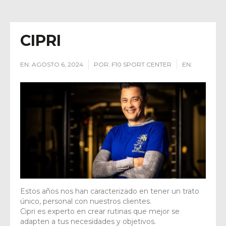
CIPRI
EN:
AGOSTO 6, 2024
POR:
F10 SPORT CENTER
EN:
Estos años nos han caracterizado en tener un trato
único, personal con nuestros clientes.
Cipri es experto en crear rutinas que mejor se
adapten a tus necesidades y objetivos.