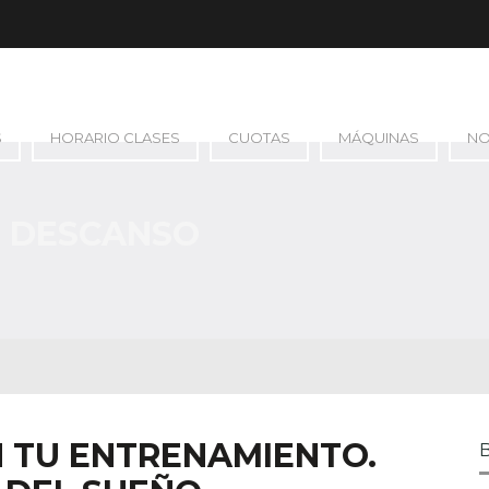
S
HORARIO CLASES
CUOTAS
MÁQUINAS
N
: DESCANSO
N TU ENTRENAMIENTO.