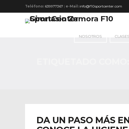
Teléfono:
639977367
|
e-Mail:
info@f10sportcenter.com
NOSOTROS
CLASE
ETIQUETADO COMO
DA UN PASO MÁS E