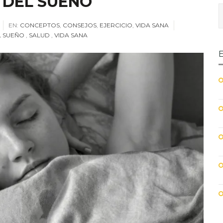
 DEL SUEÑO
EN:
CONCEPTOS
,
CONSEJOS
,
EJERCICIO
,
VIDA SANA
L SUEÑO
,
SALUD
,
VIDA SANA