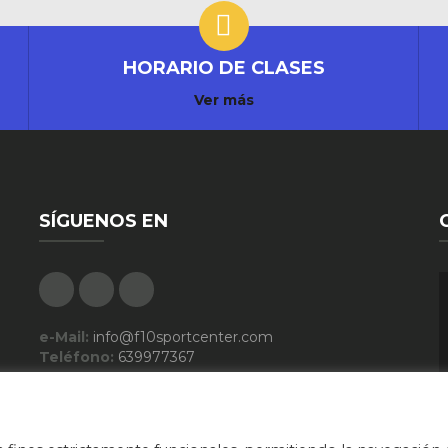
HORARIO DE CLASES
Ver más
SÍGUENOS EN
Facebook
Google Plus
Instagram
e-Mail:
info@f10sportcenter.com
Teléfono:
639977367
Descargar Folleto