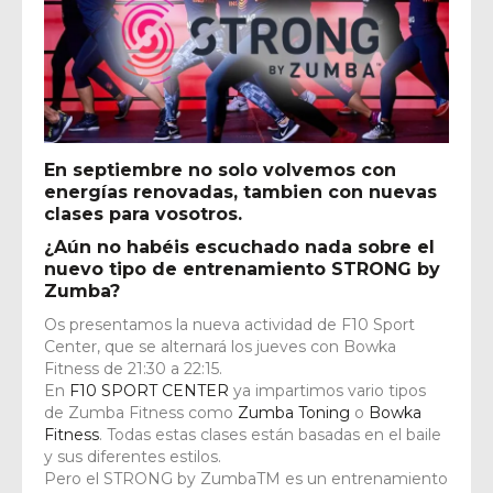
En septiembre no solo volvemos con
energías renovadas, tambien con nuevas
clases para vosotros.
¿Aún no habéis escuchado nada sobre el
nuevo tipo de entrenamiento STRONG by
Zumba?
Os presentamos la nueva actividad de F10 Sport
Center, que se alternará los jueves con Bowka
Fitness de 21:30 a 22:15.
En
F10 SPORT CENTER
ya impartimos vario tipos
de Zumba Fitness como
Zumba Toning
o
Bowka
Fitness
. Todas estas clases están basadas en el baile
y sus diferentes estilos.
Pero el STRONG by ZumbaTM es un entrenamiento