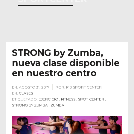
STRONG by Zumba,
nueva clase disponible
en nuestro centro
EN:
AGOSTO 31, 2017
POR:
F10 SPORT CENTER
EN:
CLASES
ETIQUETADO:
EJERCICIO
,
FITNESS
,
SPOT CENTER
,
STRONG BY ZUMBA
,
ZUMBA