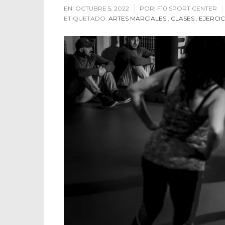
EN:
OCTUBRE 5, 2022
POR:
F10 SPORT CENTER
ETIQUETADO:
ARTES MARCIALES
,
CLASES
,
EJERCIC