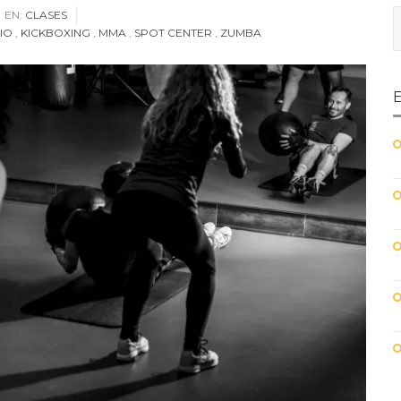
EN:
CLASES
IO
,
KICKBOXING
,
MMA
,
SPOT CENTER
,
ZUMBA