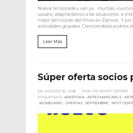
Nueva temporada y van ya… muchas,
muchíii
usuario, adaptándonos a las situaciones e inte
mejor del mundo del fitnes en Zamora. Y por
actividades grupales. Conociéndolas podréis el
Leer Más
Súper oferta socios
EN:
AGOSTO 29, 2018
POR:
F10 SPORT CENTER
ETIQUETADO:
APERTURA
,
ARTES MARCAIELS
,
ART
,
KICKBOXING
,
OFERTAS
,
SEPTIEMBRE
,
SPOT CENT