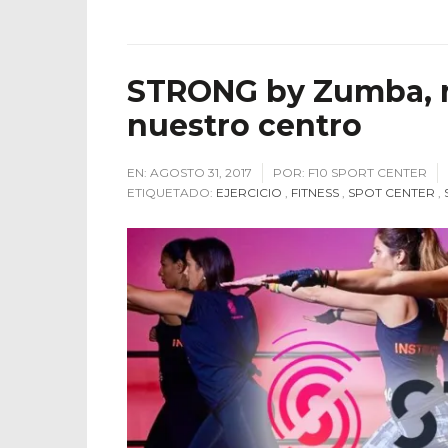
STRONG by Zumba, n
nuestro centro
EN:
AGOSTO 31, 2017
POR:
F10 SPORT CENTER
ETIQUETADO:
EJERCICIO
,
FITNESS
,
SPOT CENTER
,