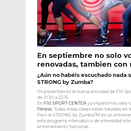
En septiembre no solo v
renovadas, tambien con n
¿Aún no habéis escuchado nada s
STRONG by Zumba?
Os presentamos la nueva actividad de F10 Spo
de 21:30 a 22:15.
En
F10 SPORT CENTER
ya impartimos vario 
Fitness
. Todas estas clases están basadas en el
Pero el STRONG by ZumbaTM es un entrenami
este programa interválico o de intensidad inte
entrenamiento funcional…