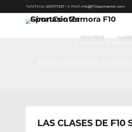
Teléfono:
639977367
|
e-Mail:
info@f10sportcenter.com
NOSOTROS
CLASE
ETIQUETADO COMO
LAS CLASES DE F10