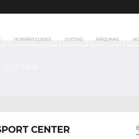
S
HORARIO CLASES
CUOTAS
MÁQUINAS
N
: ZUMBA
 SPORT CENTER