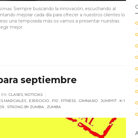
simas
. Siempre buscando la innovación, escuchando al
ntando mejorar cada día para ofrecer a nuestros clientes lo
 eso una temporada más os vamos a presentar nuestras
egir mejor.
 para septiembre
EN:
CLASES
,
NOTICIAS
ES MARCIALES
,
EJERCICIO
,
F10
,
FITNESS
,
GIMNASIO
,
JUMPFIT
,
K-1
ER
,
STRONG BY ZUMBA
,
ZUMBA