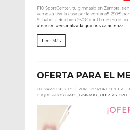
F10 SportCenter, tu gimnasio en Zamora, tiene
vamos a tirar la casa por la ventana!!. 250€ po
Sí, habéis leído bien 250€ por 11 meses de ac
atención personalizada que nos caracteriza
.
Leer Más
OFERTA PARA EL ME
EN:
MARZO 28, 2019
POR:
F10 SPORT CENTER
ETIQUETADO:
CLASES
,
GIMNASIO
,
OFERTAS
,
SPOT