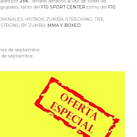
aldrá por
25€
. Tendrás derecho al uso de todas las
grupales, tanto del
F10 SPORT CENTER
como del
F10
DOMINALES, HIITBOX, ZUMBA, STRECHING, TRX,
, STRONG BY ZUMBA,
MMA Y BOXEO
.
 mes de septiembre.
al de septiembre.