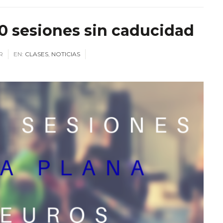
0 sesiones sin caducidad
R
EN:
CLASES
,
NOTICIAS