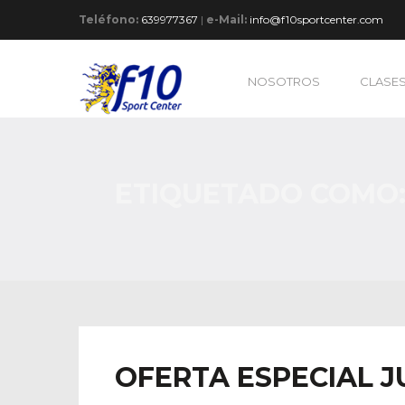
Teléfono:
639977367
|
e-Mail:
info@f10sportcenter.com
NOSOTROS
CLASE
ETIQUETADO COMO:
OFERTA ESPECIAL J