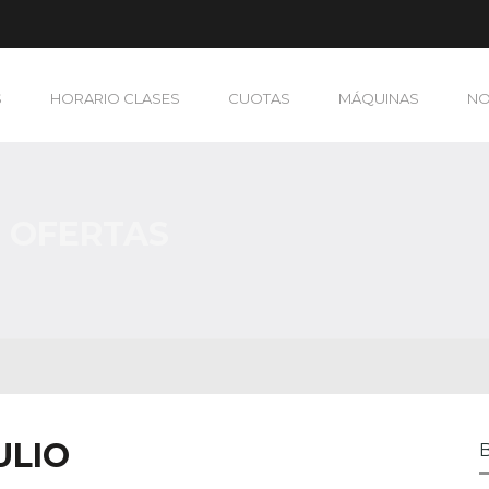
S
HORARIO CLASES
CUOTAS
MÁQUINAS
N
 OFERTAS
ULIO