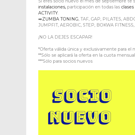
Si eres socio nuevo el mes de septiembre te s
instalaciones,
participación en todas las
clases
ACTIVITY
.
➡️
ZUMBA TONING
, TAF, GAP, PILATES, AB
JUMPFIT, AEROBIC, STEP, BOKWA FITNESS
¡NO LA DEJES ESCAPAR!
*Oferta válida única y exclusivamente para el
**Sólo se aplicará la oferta en la cuota mensu
***Sólo para socios nuevos