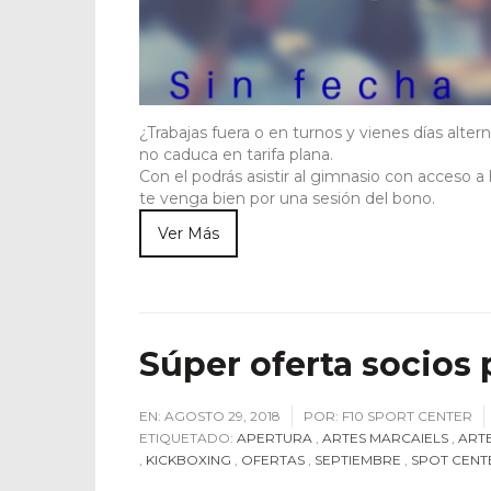
¿Trabajas fuera o en turnos y vienes días al
no caduca en tarifa plana.
Con el podrás asistir al gimnasio con acceso a
te venga bien por una sesión del bono.
Ver Más
Súper oferta socios
EN:
AGOSTO 29, 2018
POR:
F10 SPORT CENTER
ETIQUETADO:
APERTURA
,
ARTES MARCAIELS
,
ART
,
KICKBOXING
,
OFERTAS
,
SEPTIEMBRE
,
SPOT CENT