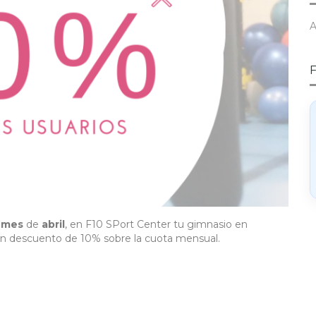
A
l
mes
de
abril
, en F10 SPort Center tu gimnasio en
 un descuento de 10% sobre la cuota mensual.