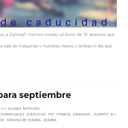
ternos a Zamora?. Hemos creado un bono de 10 sesiones que
 la sala de máquinas o nuestras clases, o ambas el día que
 para septiembre
EN:
CLASES
,
NOTICIAS
ES MARCIALES
,
EJERCICIO
,
F10
,
FITNESS
,
GIMNASIO
,
JUMPFIT
,
K-1
ER
,
STRONG BY ZUMBA
,
ZUMBA