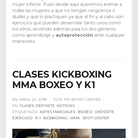
mujer inferior. Pues desde aquí queremos animar a
todas las mujeres a que no tengan vergüenza o
dudas y que lo practiquen ya que al fin y al cabo son
ejercicios que pueden desarrollar tanto unos como
los otros, sirviendo además para los dos géneros
como aprendizaje y
autoprotección
ante cualquier
imprevisto.
CLASES KICKBOXING
MMA BOXEO Y K1
EN:
ABRIL 24, 2018
POR:
F10 SPORT CENTER
EN:
CLASES
,
DEPORTE
,
NOTICIAS
ETIQUETADO:
ARTES MARCIALES
,
BOXEO
,
DEPORTE
,
EJERCICIO
,
K-1
,
KICKBOXING
,
MMA
,
SPOT CENTER