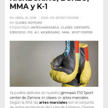
MMA y K-1
EN:
ABRIL 29, 2018
POR:
F10 SPORT CENTER
EN:
CLASES
,
NOTICIAS
ETIQUETADO:
ARTES MARCAIELS
,
CLASES
,
DEPORTE
,
EJERCICIO
,
F10
,
K-1
,
KICKBOXING
,
MMA
,
SPOT CENTER
Ya podéis disfrutar en nuestro
gimnasio F10 Sport
center de Zamora
de
clases
de
artes marciales
.
Según la RAE las
artes marciales
son el conjunto
de antiguas técnicas de lucha de Extremo Oriente,