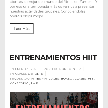
clientes lo mejor del mundo del fitnes en Zamora. Y
por eso una temporada más os vamos a presentar
nuestras actividades grupales. Conociéndolas
podréis elegir mejor.
Leer Más
ENTRENAMIENTOS HIIT
EN:
ENERO 31, 2020
POR:
F10 SPORT CENTER
EN:
CLASES
,
DEPORTE
ETIQUETADO:
ARTES MARCIALES
,
BOXEO
,
CLASES
,
HIIT
,
KICKBOXING
,
T.A.F