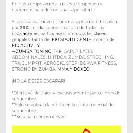
En nada empezamos la nueva temporada y
queremos hacerlo con una ¡súper oferta!
Si eres socio nuevo el mes de septiembre te saldrá
por
25€
. Tendrás derecho al uso de todas las
instalaciones,
participación en todas las
clases
grupales, tanto del
F10 SPORT CENTER
como del
F10 ACTIVITY
.
➡️
ZUMBA TONING
, TAF, GAP, PILATES,
ABDOMINALES, HIITBOX, ZUMBA, STRECHING,
TRX, JUMPFIT, AEROBIC, STEP, BOKWA FITNESS,
STRONG BY ZUMBA,
MMA Y BOXEO
.
¡NO LA DEJES ESCAPAR!
*Oferta válida única y exclusivamente para el mes de
septiembre.
**Sólo se aplicará la oferta en la cuota mensual de
septiembre.
***Sólo para socios nuevos