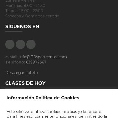
Lunes a Viernes:
Mañanas: 8:00 - 14:30
Tardes: 18:00 - 22:00
Sábados y Domingos cerrado
SÍGUENOS EN
Facebook
Google Plus
Instagram
e-Mail:
info@f10sportcenter.com
Teléfono:
639977367
Descargar Folleto
CLASES DE HOY
Información Política de Cookies
10:15 - FUNCIONAL TRAINING
Este sitio web utiliza cookies propias y de terceros
19:15 - DEFENSA PERSONAL
para fines estrictamente funcionales, permitiendo la