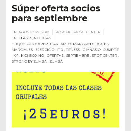
Súper oferta socios
para septiembre
EN:
AGOSTO 29, 2018
POR:
F10 SPORT CENTER
EN:
CLASES
,
NOTICIAS
ETIQUETADO:
APERTURA
,
ARTES MARCAIELS
,
ARTES
MARCIALES
,
EJERCICIO
,
F10
,
FITNESS
,
GIMNASIO
,
JUMPFIT
,
K-1
,
KICKBOXING
,
OFERTAS
,
SEPTIEMBRE
,
SPOT CENTER
,
STRONG BY ZUMBA
,
ZUMBA