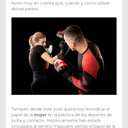
tener muy en cuenta que, cuando y como utilizar
dichas partes.
También desde este post queremos reivindicar el
papel de la
mujer
en la práctica de los deportes de
lucha y contacto. Históricamente han estado
vinculados al género masculino siendo el papel de la