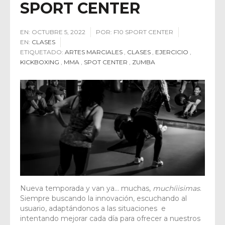
SPORT CENTER
EN:
OCTUBRE 5, 2022
POR:
F10 SPORT CENTER
EN:
CLASES
ETIQUETADO:
ARTES MARCIALES
,
CLASES
,
EJERCICIO
,
KICKBOXING
,
MMA
,
SPOT CENTER
,
ZUMBA
Nueva temporada y van ya… muchas,
muchíiisimas
.
Siempre buscando la innovación, escuchando al
usuario, adaptándonos a las situaciones e
intentando mejorar cada día para ofrecer a nuestros