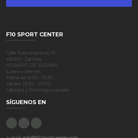
F10 SPORT CENTER
Calle Fuentelarreina, 14
49009 - Zamora
HORARIO DE VERANO
Lunes a Viernes:
Mañanas: 8:00 - 14:30
Tardes: 18:00 - 22:00
Sábados y Domingos cerrado
SÍGUENOS EN
Facebook
Google Plus
Instagram
e-Mail:
info@f10sportcenter.com