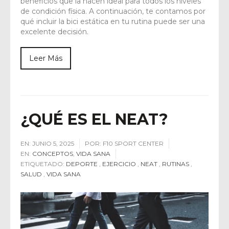
beneficios que la hacen ideal para todos los niveles
de condición física. A continuación, te contamos por
qué incluir la bici estática en tu rutina puede ser una
excelente decisión.
Leer Más
¿QUÉ ES EL NEAT?
EN:
JUNIO 5, 2025
POR:
F10 SPORT CENTER
EN:
CONCEPTOS
,
VIDA SANA
ETIQUETADO:
DEPORTE
,
EJERCICIO
,
NEAT
,
RUTINAS
,
SALUD
,
VIDA SANA