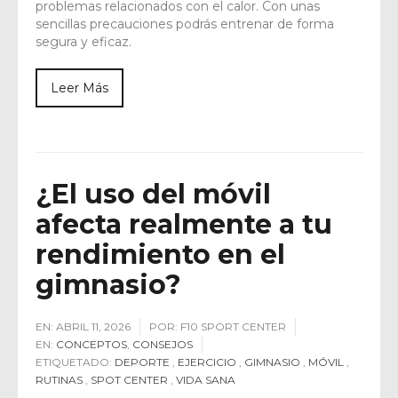
problemas relacionados con el calor. Con unas
sencillas precauciones podrás entrenar de forma
segura y eficaz.
Leer Más
¿El uso del móvil
afecta realmente a tu
rendimiento en el
gimnasio?
EN:
ABRIL 11, 2026
POR:
F10 SPORT CENTER
EN:
CONCEPTOS
,
CONSEJOS
ETIQUETADO:
DEPORTE
,
EJERCICIO
,
GIMNASIO
,
MÓVIL
,
RUTINAS
,
SPOT CENTER
,
VIDA SANA