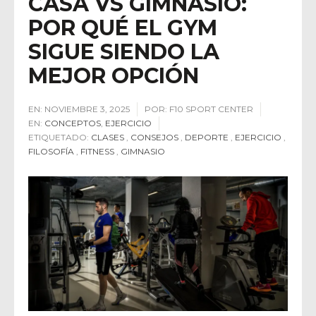
CASA VS GIMNASIO:
POR QUÉ EL GYM
SIGUE SIENDO LA
MEJOR OPCIÓN
EN:
NOVIEMBRE 3, 2025
POR:
F10 SPORT CENTER
EN:
CONCEPTOS
,
EJERCICIO
ETIQUETADO:
CLASES
,
CONSEJOS
,
DEPORTE
,
EJERCICIO
,
FILOSOFÍA
,
FITNESS
,
GIMNASIO