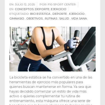
EN:
JULIO 12, 2025
POR:
F10 SPORT CENTER
EN:
CONCEPTOS
,
DEPORTE
,
EJERCICIO
ETIQUETADO:
BICI ESTÁTICA
,
DEPORTE
,
EJERCICIO
,
GIMNASIO
,
OBJETIVOS
,
RUTINAS
,
SALUD
,
VIDA SANA
La bicicleta estática se ha convertido en una de las
herramientas de ejercicio más populares para
quienes buscan mantenerse en forma. Ya sea que
hayas decidido comenzar un estilo de vida más
activo o quieras complementar tu rutina de
entrenamiento, esta máquina ofrece una serie de