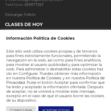
Teléfono:
639977367
Descargar Folleto
CLASES DE HOY
Información Política de Cookies
10:15 - FUNCIONAL TRAINING
Este sitio web utiliza cookies propias y de terceros
19:15 - DEFENSA PERSONAL
para fines estrictamente funcionales, permitiendo la
navegación en la web, así como para fines analíticos,
20:15 - DEFENSA PERSONAL
para mostrar al usuario publicidad y para optimizar la
web. Para administrar o deshabilitar estas cookies haz
clic en Configurar. Puedes obtener más información
en nuestra
Política de Cookies
. y en nuestra
Política de
Privacidad
. Pulse el botón Aceptar para confirmar que
ha leído y aceptado la información ofertada. Después
de aceptar, no se volverá a mostrar este mensaje,
excepto en el caso de que el usuario borre las cookies
de su dispositivo.
2026 © F10 Sport Center - Gimnasio y Centro Deportivo Zamora
CONFIGURAR
ACEPTAR TODAS
Política de Privacidad
Política de Cookies
Horario Clases
Blog