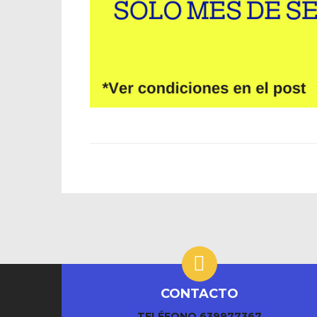
CONTACTO
TELÉFONO
639977367