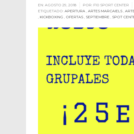
EN:
AGOSTO 29, 2018
POR:
F10 SPORT CENTER
ETIQUETADO:
APERTURA
,
ARTES MARCAIELS
,
ART
,
KICKBOXING
,
OFERTAS
,
SEPTIEMBRE
,
SPOT CENT