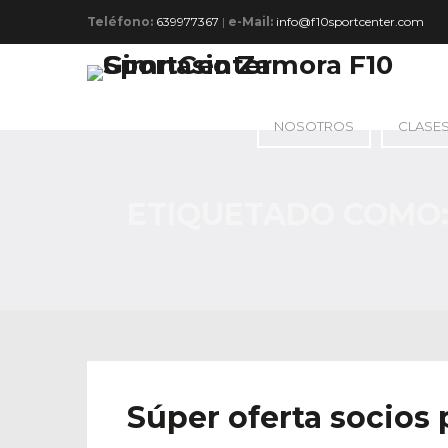
Teléfono:
639977367
|
e-Mail:
info@f10sportcenter.com
NOSOTROS
CLASE
ETIQUETADO COMO:
Súper oferta socios