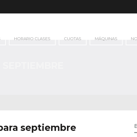
S
HORARIO CLASES
CUOTAS
MÁQUINAS
N
 SEPTIEMBRE
 para septiembre