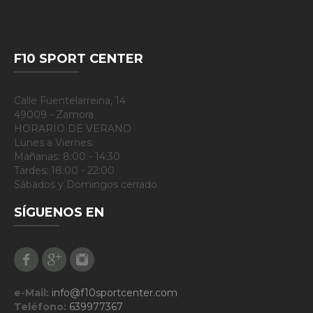
F10 SPORT CENTER
Calle Fuentelarreina, 14
49009 - Zamora
HORARIO DE VERANO
Lunes a Viernes:
Mañanas: 8:00 - 14:30
Tardes: 18:00 - 22:00
Sábados y Domingos cerrado
SÍGUENOS EN
Facebook
Google Plus
Instagram
e-Mail:
info@f10sportcenter.com
Teléfono:
639977367