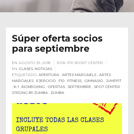
Súper oferta socios
para septiembre
EN:
AGOSTO 29, 2018
POR:
F10 SPORT CENTER
EN:
CLASES
,
NOTICIAS
ETIQUETADO:
APERTURA
,
ARTES MARCAIELS
,
ARTES
MARCIALES
,
EJERCICIO
,
F10
,
FITNESS
,
GIMNASIO
,
JUMPFIT
,
K-1
,
KICKBOXING
,
OFERTAS
,
SEPTIEMBRE
,
SPOT CENTER
,
STRONG BY ZUMBA
,
ZUMBA