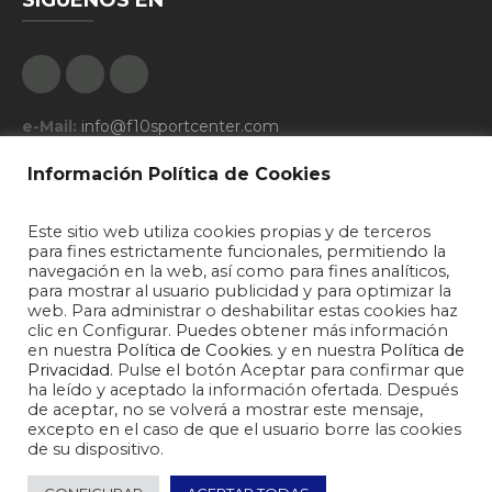
Facebook
Google Plus
Instagram
e-Mail:
info@f10sportcenter.com
Teléfono:
639977367
Información Política de Cookies
Descargar Folleto
Este sitio web utiliza cookies propias y de terceros
CLASES DE HOY
para fines estrictamente funcionales, permitiendo la
navegación en la web, así como para fines analíticos,
para mostrar al usuario publicidad y para optimizar la
Hoy no hay clases
web. Para administrar o deshabilitar estas cookies haz
clic en Configurar. Puedes obtener más información
en nuestra
Política de Cookies
. y en nuestra
Política de
Privacidad
. Pulse el botón Aceptar para confirmar que
ha leído y aceptado la información ofertada. Después
de aceptar, no se volverá a mostrar este mensaje,
excepto en el caso de que el usuario borre las cookies
de su dispositivo.
2026 © F10 Sport Center - Gimnasio y Centro Deportivo Zamora