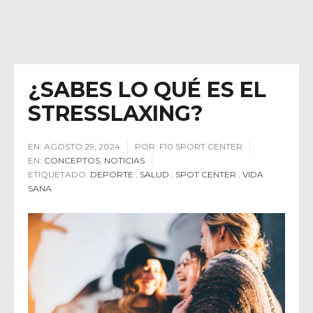
¿SABES LO QUÉ ES EL
STRESSLAXING?
EN:
AGOSTO 29, 2024
POR:
F10 SPORT CENTER
EN:
CONCEPTOS
,
NOTICIAS
ETIQUETADO:
DEPORTE
,
SALUD
,
SPOT CENTER
,
VIDA
SANA