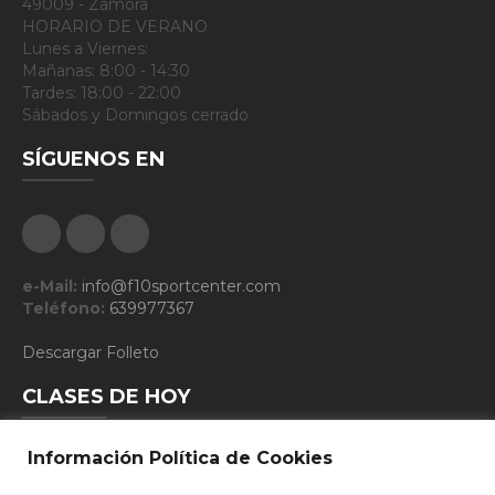
49009 - Zamora
HORARIO DE VERANO
Lunes a Viernes:
Mañanas: 8:00 - 14:30
Tardes: 18:00 - 22:00
Sábados y Domingos cerrado
SÍGUENOS EN
Facebook
Google Plus
Instagram
e-Mail:
info@f10sportcenter.com
Teléfono:
639977367
Descargar Folleto
CLASES DE HOY
Información Política de Cookies
10:15 - FUNCIONAL TRAINING