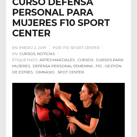
CURSO DEFENSA
PERSONAL PARA
MUJERES F10 SPORT
CENTER
EN:
ENERO 2, 2019
POR:
F10 SPORT CENTER
EN:
CURSOS
,
NOTICIAS
ETIQUETADO:
ARTES MARCIALES
,
CURSOS
,
CURSOS PARA
MUJERES
,
DEFENSA PERSONAL FEMENINA
,
F10
,
GESTIÓN
DE ESTRES
,
GIMNASIO
,
SPOT CENTER