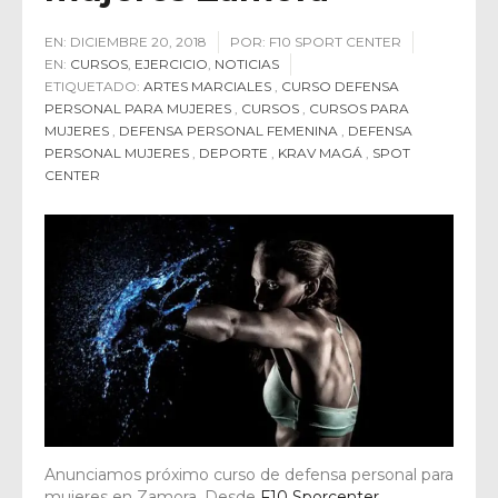
EN:
DICIEMBRE 20, 2018
POR:
F10 SPORT CENTER
EN:
CURSOS
,
EJERCICIO
,
NOTICIAS
ETIQUETADO:
ARTES MARCIALES
,
CURSO DEFENSA
PERSONAL PARA MUJERES
,
CURSOS
,
CURSOS PARA
MUJERES
,
DEFENSA PERSONAL FEMENINA
,
DEFENSA
PERSONAL MUJERES
,
DEPORTE
,
KRAV MAGÁ
,
SPOT
CENTER
Anunciamos próximo curso de defensa personal para
mujeres en Zamora. Desde
F10 Sporcenter