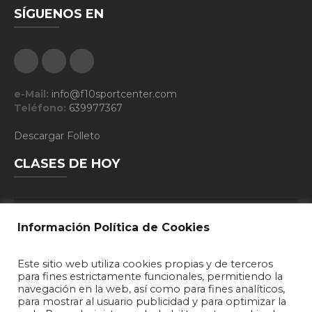
SÍGUENOS EN
Facebook
Google Plus
Instagram
e-Mail:
info@f10sportcenter.com
Teléfono:
639977367
Descargar Folleto
CLASES DE HOY
10:30 - PILATES
Información Política de Cookies
19:15 - DEFENSA PERSONAL
Este sitio web utiliza cookies propias y de terceros
20:15 - DEFENSA PERSONAL
para fines estrictamente funcionales, permitiendo la
navegación en la web, así como para fines analíticos,
20:30 - T.A.F.
para mostrar al usuario publicidad y para optimizar la