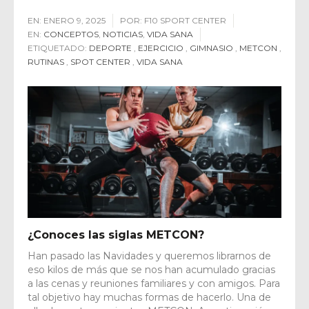
EN:
ENERO 9, 2025
POR:
F10 SPORT CENTER
EN:
CONCEPTOS
,
NOTICIAS
,
VIDA SANA
ETIQUETADO:
DEPORTE
,
EJERCICIO
,
GIMNASIO
,
METCON
,
RUTINAS
,
SPOT CENTER
,
VIDA SANA
¿Conoces las siglas METCON?
Han pasado las Navidades y queremos librarnos de
eso kilos de más que se nos han acumulado gracias
a las cenas y reuniones familiares y con amigos. Para
tal objetivo hay muchas formas de hacerlo. Una de