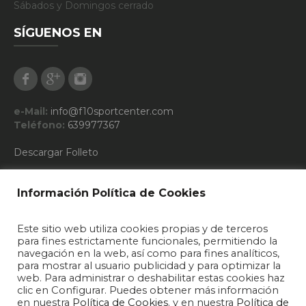
Sábados y Domingos cerrado
SÍGUENOS EN
Facebook
Google Plus
Instagram
e-Mail:
info@f10sportcenter.com
Teléfono:
639977367
Descargar Folleto
CLASES DE HOY
Información Política de Cookies
Este sitio web utiliza cookies propias y de terceros
10:15 - T.A.F.
para fines estrictamente funcionales, permitiendo la
navegación en la web, así como para fines analíticos,
20:45 - GAP
para mostrar al usuario publicidad y para optimizar la
web. Para administrar o deshabilitar estas cookies haz
clic en Configurar. Puedes obtener más información
en nuestra
Política de Cookies
. y en nuestra
Política de