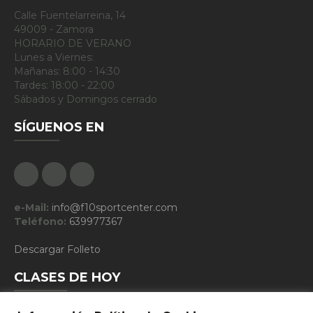
Calle Fuentelarreina, 14
49009 - Zamora
HORARIO DE VERANO
Lunes a Viernes:
Mañanas: 8:00 - 14:30
Tardes: 18:00 - 22:00
Sábados y Domingos cerrado
SÍGUENOS EN
Facebook
Google Plus
Instagram
e-Mail:
info@f10sportcenter.com
Teléfono:
639977367
Descargar Folleto
CLASES DE HOY